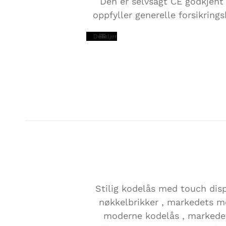
Den er selvsagt CE godkjent
oppfyller generelle forsikrings
Detaljer
EASYCODETOUCH
Stilig kodelås med touch disp
nøkkelbrikker , markedets m
moderne kodelås , markede