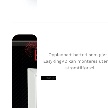
EASYRING V2 BATTERY
Oppladbart batteri som gjør
EasyRingV2 kan monteres uten
strømtilførsel.
Detaljer