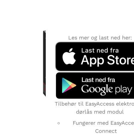
EASYACCESS EASYCONNE
HJEMMESENTRAL
Les mer og last ned her:
Tilbehør til EasyAccess elektr
dørlås med modul
Fungerer med EasyAcce
Connect