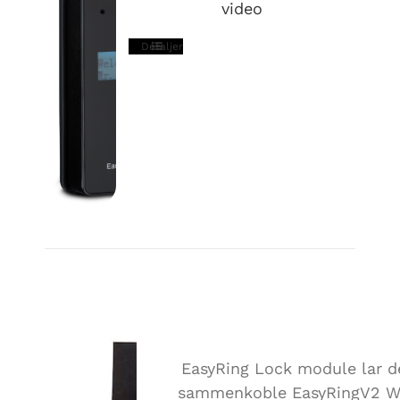
video
Detaljer
EASYRING LOCK MODU
EasyRing Lock module lar d
sammenkoble EasyRingV2 W