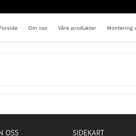
Forside
Om oss
Våre produkter
Montering 
or
Obs
Bygg
Mjøndalen
N OSS
SIDEKART