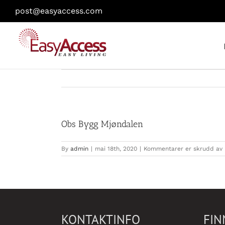
Skip
post@easyaccess.com
to
content
Obs Bygg Mjøndalen
f
By
admin
|
mai 18th, 2020
|
Kommentarer er skrudd av
KONTAKTINFO
FIN