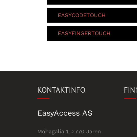
EASYCODETOUCH
EASYFINGERTOUCH
KONTAKTINFO
FIN
EasyAccess AS
Mohagalia 1, 2770 Jaren