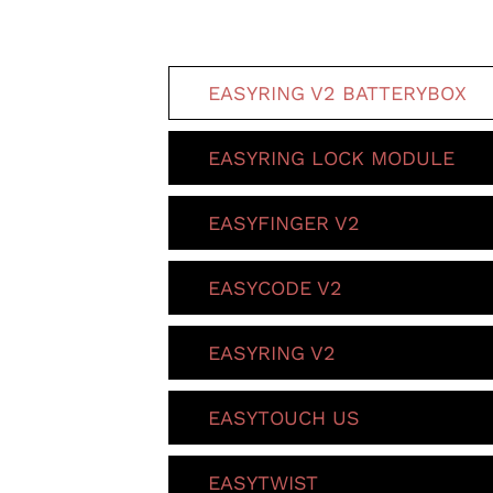
EASYRING V2 BATTERYBOX
EASYRING LOCK MODULE
EASYFINGER V2
EASYCODE V2
EASYRING V2
EASYTOUCH US
EASYTWIST