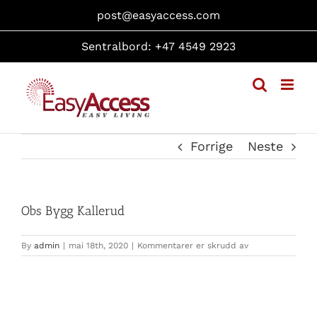
Skip
post@easyaccess.com
to
content
Sentralbord: +47 4549 2923
Forrige
Neste
Obs Bygg Kallerud
for
By
admin
|
mai 18th, 2020
|
Kommentarer er skrudd av
Obs
Bygg
Kallerud