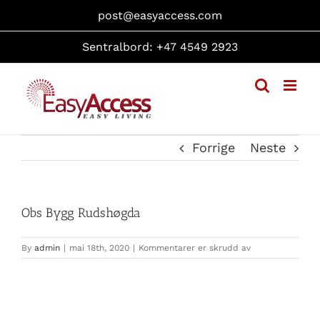
Skip
post@easyaccess.com
to
content
Sentralbord: +47 4549 2923
Forrige
Neste
Obs Bygg Rudshøgda
for
By
admin
|
mai 18th, 2020
|
Kommentarer er skrudd av
Obs
Bygg
Rudshøgda