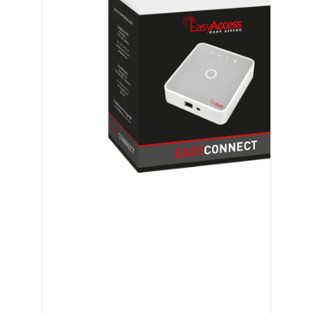
EASYACCESS
EASYCONNECT –