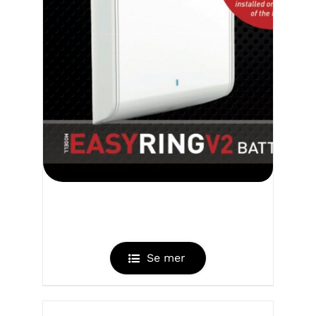
EASYRING V2 BATTERYBOX
Se mer