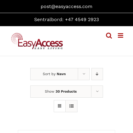
Skip
post@easyaccess.com
to
content
Sentralbord: +47 4549 2923
Sort by
Navn
Show
30 Products