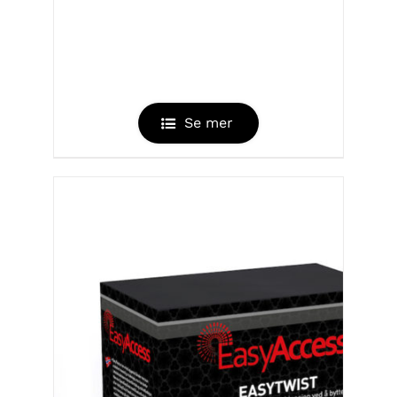
EASYRING V3
Se mer